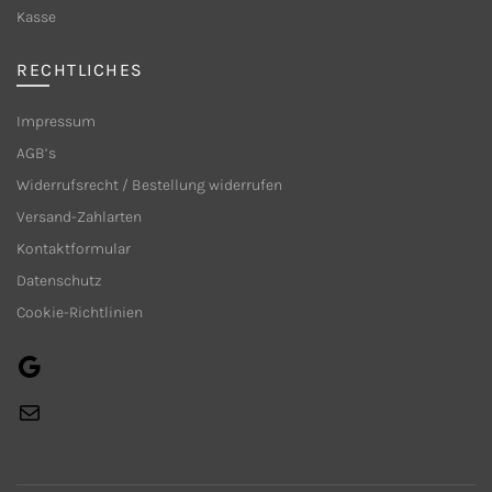
Produktseite
Kasse
gewählt
werden
RECHTLICHES
Impressum
AGB’s
Widerrufsrecht / Bestellung widerrufen
Versand-Zahlarten
Kontaktformular
Datenschutz
Cookie-Richtlinien
Google
E-
Mail