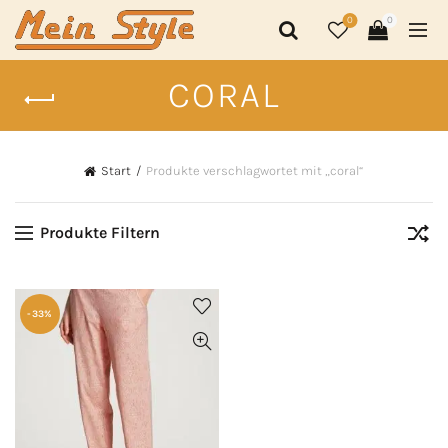
0
0
CORAL
Start
Produkte verschlagwortet mit „coral“
Produkte Filtern
-33%