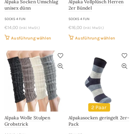
Alpaka Socken Umschlag
Alpaka Vollplüsch Herren
Produktseite
Produkts
unisex dünn
2er Bündel
gewählt
gewählt
werden
werden
SOCKS 4 FUN
SOCKS 4 FUN
€
14,00
€
16,00
(Inkl. MwSt.)
(Inkl. MwSt.)
Dieses
Dieses
Ausführung wählen
Ausführung wählen
Produkt
Produkt
weist
weist
mehrere
mehrere
Varianten
Variant
auf.
auf.
Die
Die
Optionen
Optione
können
können
auf
auf
2 Paar
der
der
Alpaka Wolle Stulpen
Alpakasocken geringelt 2er-
Produktseite
Produkts
Grobstrick
Pack
gewählt
gewählt