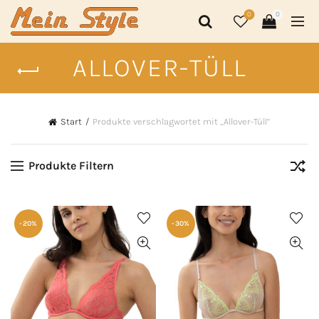
0
0
ALLOVER-TÜLL
Start
Produkte verschlagwortet mit „Allover-Tüll“
Produkte Filtern
-20%
-30%