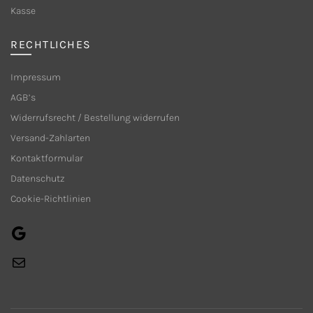
Produktseite
Produkts
Kasse
gewählt
gewählt
werden
werden
RECHTLICHES
Impressum
AGB’s
Widerrufsrecht / Bestellung widerrufen
Versand-Zahlarten
Kontaktformular
Datenschutz
Cookie-Richtlinien
Google
E-
Mail