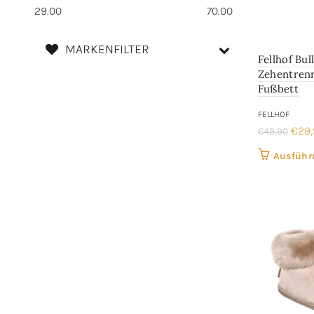
29.00
70.00
MARKENFILTER
Fellhof Bull
Zehentrenn
Fußbett
FELLHOF
Ursp
€
29
€
49,90
Prei
Ausführ
war:
€49,