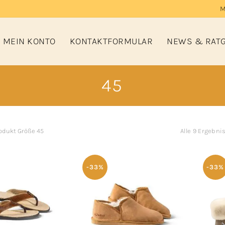
M
MEIN KONTO
KONTAKTFORMULAR
NEWS & RAT
45
odukt Größe
45
Alle 9 Ergebn
-33%
-33%