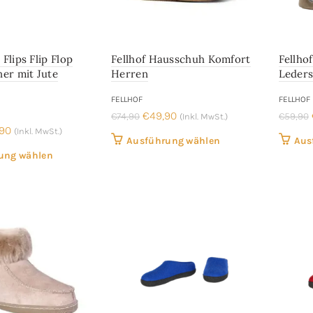
 Flips Flip Flop
Fellhof Hausschuh Komfort
Fellho
er mit Jute
Herren
Leders
FELLHOF
FELLHOF
Ursprünglicher
Aktueller
€
49,90
€
74,90
€
59,90
(Inkl. MwSt.)
rünglicher
Aktueller
,90
(Inkl. MwSt.)
Preis
Preis
Dieses
Ausführung wählen
Aus
s
Preis
war:
ist:
Dieses
ung wählen
Produkt
ist:
€74,90
€49,90.
Produkt
weist
90
€29,90.
weist
mehrere
mehrere
Varianten
Varianten
auf.
auf.
Die
Die
Optionen
Optionen
können
können
auf
auf