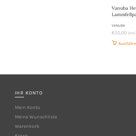
Vanuba He
Lammfellpa
VANUBA
€
55,00
(Inkl
Ausführ
IHR KONTO
Mein Konto
Meine Wunschliste
Warenkorb
Kasse