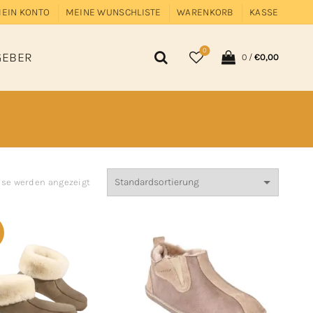
EIN KONTO
MEINE WUNSCHLISTE
WARENKORB
KASSE
0
GEBER
0
/
€
0,00
isse werden angezeigt