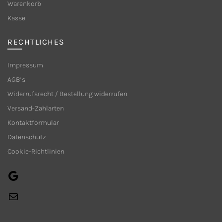
Warenkorb
der
Produktseite
Kasse
gewählt
werden
RECHTLICHES
Impressum
AGB’s
Widerrufsrecht / Bestellung widerrufen
Versand-Zahlarten
Kontaktformular
Datenschutz
Cookie-Richtlinien
Google
E-
Mail