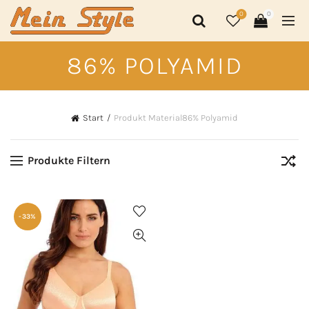
0
0
86% POLYAMID
Start
Produkt Material
86% Polyamid
Produkte Filtern
-33%