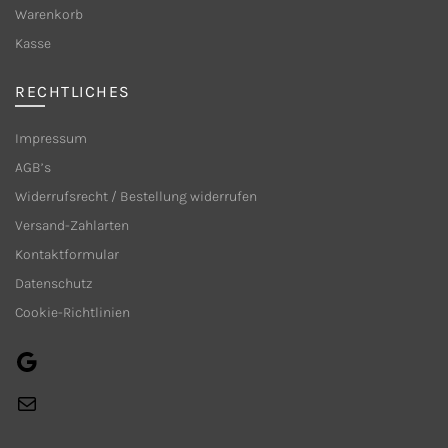
Warenkorb
der
Produktseite
Produkts
Kasse
gewählt
gewählt
werden
werden
RECHTLICHES
Impressum
AGB’s
Widerrufsrecht / Bestellung widerrufen
Versand-Zahlarten
Kontaktformular
Datenschutz
Cookie-Richtlinien
Google
E-
Mail