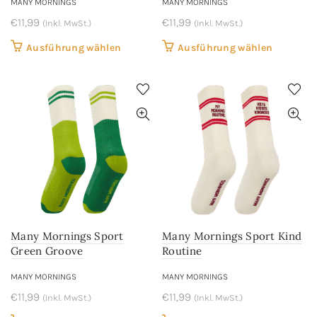
werden
werden
MANY MORNINGS
MANY MORNINGS
€
11,99
€
11,99
(Inkl. MwSt.)
(Inkl. MwSt.)
Dieses
Dieses
Ausführung wählen
Ausführung wählen
Produkt
Produkt
weist
weist
mehrere
mehrere
Varianten
Variant
auf.
auf.
Die
Die
Optionen
Optione
können
können
auf
auf
der
der
Many Mornings Sport
Many Mornings Sport Kind
Produktseite
Produkts
Green Groove
Routine
gewählt
gewählt
werden
werden
MANY MORNINGS
MANY MORNINGS
€
11,99
€
11,99
(Inkl. MwSt.)
(Inkl. MwSt.)