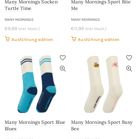
Many Mornings Socken
Many Mornings Sport Bite
Produktseite
Produkts
Turtle Time
Me
gewählt
gewählt
werden
werden
MANY MORNINGS
MANY MORNINGS
€
9,99
€
11,99
(Inkl. MwSt.)
(Inkl. MwSt.)
Dieses
Dieses
Ausführung wählen
Ausführung wählen
Produkt
Produkt
weist
weist
mehrere
mehrere
Varianten
Variant
auf.
auf.
Die
Die
Optionen
Optione
können
können
auf
auf
der
der
Many Mornings Sport Blue
Many Mornings Sport Busy
Produktseite
Produkts
Blues
Bee
gewählt
gewählt