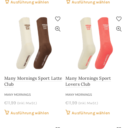
Dieses
Dieses
Ausführung wählen
Ausführung wählen
Produkt
Produkt
weist
weist
mehrere
mehrere
Varianten
Variant
auf.
auf.
Die
Die
Optionen
Optione
können
können
auf
auf
der
der
Many Mornings Sport Latte
Many Mornings Sport
Produktseite
Produkts
Club
Lovers Club
gewählt
gewählt
werden
werden
MANY MORNINGS
MANY MORNINGS
€
11,99
€
11,99
(Inkl. MwSt.)
(Inkl. MwSt.)
Dieses
Dieses
Ausführung wählen
Ausführung wählen
Produkt
Produkt
weist
weist