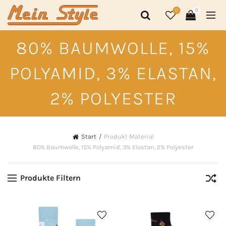
0
0
80% BAUMWOLLE, 15%
POLYAMID, 3% ELASTAN,
2% POLYESTER
Start
Produkt Material
80% Baumwolle, 15% Polyamid, 3% Elastan, 2% Polyester
Produkte Filtern