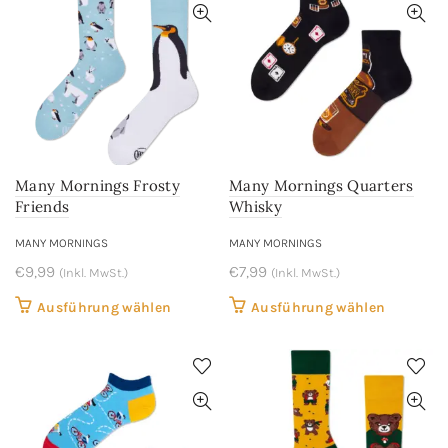
Many Mornings Frosty
Many Mornings Quarters
Friends
Whisky
MANY MORNINGS
MANY MORNINGS
€
9,99
€
7,99
(Inkl. MwSt.)
(Inkl. MwSt.)
Dieses
Dieses
Ausführung wählen
Ausführung wählen
Produkt
Produkt
weist
weist
mehrere
mehrere
Varianten
Variant
auf.
auf.