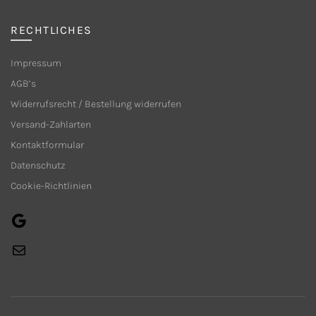
gewählt
werden
RECHTLICHES
Impressum
AGB’s
Widerrufsrecht / Bestellung widerrufen
Versand-Zahlarten
Kontaktformular
Datenschutz
Cookie-Richtlinien
Google
E-
Mail