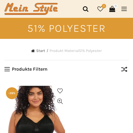
0
0
51% POLYESTER
Start
Produkt Material
51% Polyester
Produkte Filtern
-28%