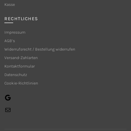
Produktseite
Kasse
gewählt
werden
RECHTLICHES
Impressum
AGB’s
Widerrufsrecht / Bestellung widerrufen
Versand-Zahlarten
Kontaktformular
Datenschutz
Cookie-Richtlinien
Google
E-
Mail